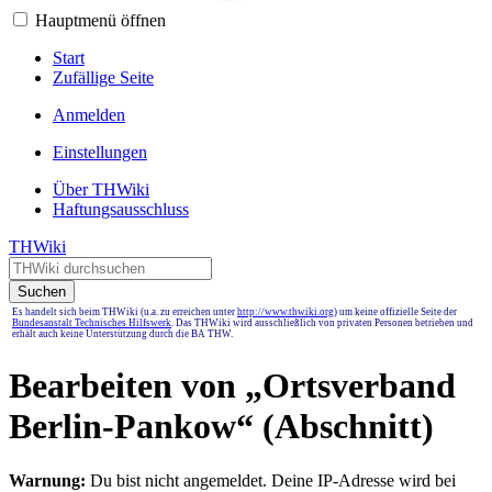
Hauptmenü öffnen
Start
Zufällige Seite
Anmelden
Einstellungen
Über THWiki
Haftungsausschluss
THWiki
Suchen
Es handelt sich beim THWiki (u.a. zu erreichen unter
http://www.thwiki.org
) um keine offizielle Seite der
Bundesanstalt Technisches Hilfswerk
. Das THWiki wird ausschließlich von privaten Personen betrieben und
erhält auch keine Unterstützung durch die BA THW.
Bearbeiten von „
Ortsverband
Berlin-Pankow
“ (Abschnitt)
Warnung:
Du bist nicht angemeldet. Deine IP-Adresse wird bei