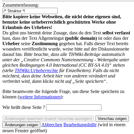
Zusammenfassung:
Bitte kopiere keine Webseiten, die nicht deine eigenen sind,
benutze keine urheberrechtlich geschützten Werke ohne
Erlaubnis des Urhebers!
Du gibst uns hiermit deine Zusage, dass du den Text
selbst verfasst
hast, dass der Text Allgemeingut
(public domain)
ist oder dass der
Urheber
seine
Zustimmung
gegeben hat. Falls dieser Text bereits
woanders veröffentlicht wurde, weise bitte auf der Diskussionsseite
darauf hin.
Bitte beachte, dass alle THWiki-Beiträge automatisch
unter der „Creative Commons Namensnennung - Weitergabe unter
gleichen Bedingungen 4.0 International (CC BY-SA 4.0)“ stehen
(siehe
THWiki:Urheberrechte
für Einzelheiten). Falls du nicht
möchtest, dass deine Arbeit hier von anderen verändert und
verbreitet wird, dann klicke nicht auf „Seite speichern“.
Bitte beantworte die folgende Frage, um diese Seite speichern zu
können (
weitere Informationen
):
Wie heißt diese Seite ?
Abbrechen
Bearbeitungshilfe
(wird in einem
neuen Fenster geöffnet)