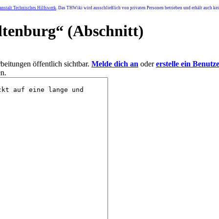
nstalt Technisches Hilfswerk
. Das THWiki wird ausschließlich von privaten Personen betrieben und erhält auch k
ltenburg
“ (Abschnitt)
eitungen öffentlich sichtbar.
Melde dich an
oder
erstelle ein Benutz
n.