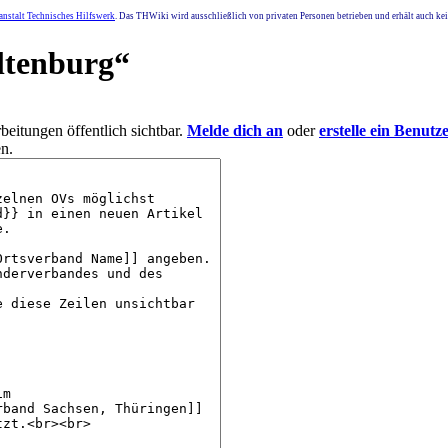
nstalt Technisches Hilfswerk
. Das THWiki wird ausschließlich von privaten Personen betrieben und erhält auch k
ltenburg
“
eitungen öffentlich sichtbar.
Melde dich an
oder
erstelle ein Benutz
n.