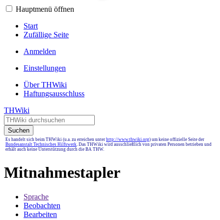
Hauptmenü öffnen
Start
Zufällige Seite
Anmelden
Einstellungen
Über THWiki
Haftungsausschluss
THWiki
Suchen
Es handelt sich beim THWiki (u.a. zu erreichen unter
http://www.thwiki.org
) um keine offizielle Seite der
Bundesanstalt Technisches Hilfswerk
. Das THWiki wird ausschließlich von privaten Personen betrieben und
erhält auch keine Unterstützung durch die BA THW.
Mitnahmestapler
Sprache
Beobachten
Bearbeiten