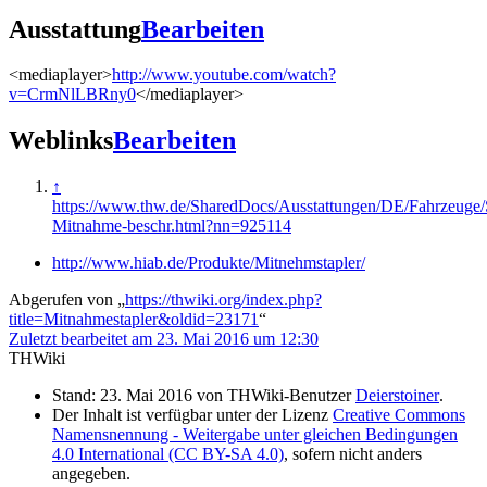
Ausstattung
Bearbeiten
<mediaplayer>
http://www.youtube.com/watch?
v=CrmNlLBRny0
</mediaplayer>
Weblinks
Bearbeiten
↑
https://www.thw.de/SharedDocs/Ausstattungen/DE/Fahrzeuge/S
Mitnahme-beschr.html?nn=925114
http://www.hiab.de/Produkte/Mitnehmstapler/
Abgerufen von „
https://thwiki.org/index.php?
title=Mitnahmestapler&oldid=23171
“
Zuletzt bearbeitet am 23. Mai 2016 um 12:30
THWiki
Stand: 23. Mai 2016 von THWiki-Benutzer
Deierstoiner
.
Der Inhalt ist verfügbar unter der Lizenz
Creative Commons
Namensnennung - Weitergabe unter gleichen Bedingungen
4.0 International (CC BY-SA 4.0)
, sofern nicht anders
angegeben.