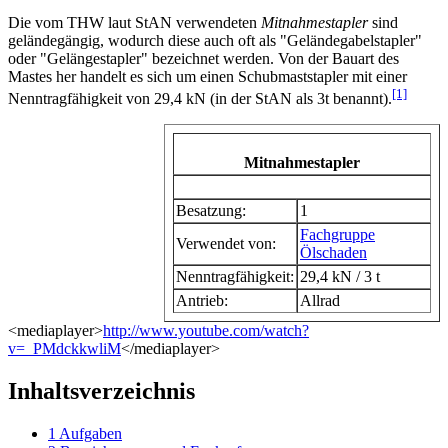
Die vom THW laut StAN verwendeten
Mitnahmestapler
sind
geländegängig, wodurch diese auch oft als "Geländegabelstapler"
oder "Gelängestapler" bezeichnet werden. Von der Bauart des
Mastes her handelt es sich um einen Schubmaststapler mit einer
[1]
Nenntragfähigkeit von 29,4 kN (in der StAN als 3t benannt).
Mitnahmestapler
Fahrzeugdaten
Besatzung:
1
Fachgruppe
Verwendet von:
Ölschaden
Nenntragfähigkeit:
29,4 kN / 3 t
Antrieb:
Allrad
<mediaplayer>
http://www.youtube.com/watch?
v=_PMdckkwliM
</mediaplayer>
Inhaltsverzeichnis
1
Aufgaben