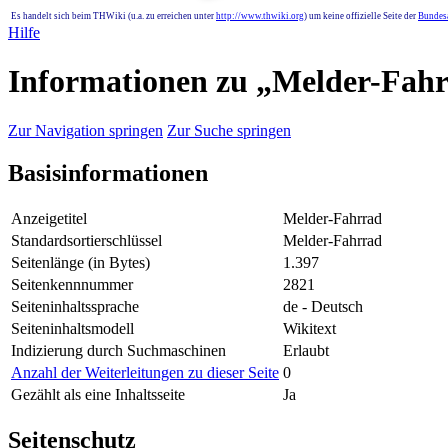
Es handelt sich beim THWiki (u.a. zu erreichen unter
http://www.thwiki.org
) um keine offizielle Seite der
Bundesa
Hilfe
Informationen zu „Melder-Fah
Zur Navigation springen
Zur Suche springen
Basisinformationen
Anzeigetitel
Melder-Fahrrad
Standardsortierschlüssel
Melder-Fahrrad
Seitenlänge (in Bytes)
1.397
Seitenkennnummer
2821
Seiteninhaltssprache
de - Deutsch
Seiteninhaltsmodell
Wikitext
Indizierung durch Suchmaschinen
Erlaubt
Anzahl der Weiterleitungen zu dieser Seite
0
Gezählt als eine Inhaltsseite
Ja
Seitenschutz