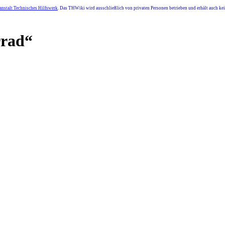
nstalt Technisches Hilfswerk
. Das THWiki wird ausschließlich von privaten Personen betrieben und erhält auch k
rrad“