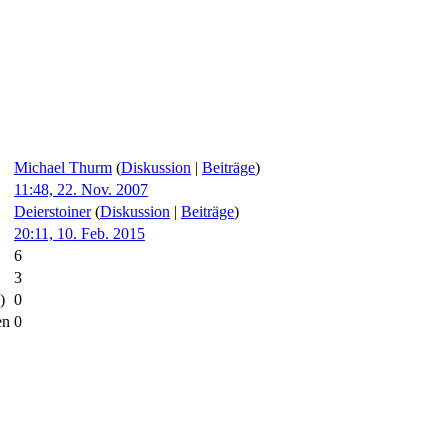
Michael Thurm
(
Diskussion
|
Beiträge
)
11:48, 22. Nov. 2007
Deierstoiner
(
Diskussion
|
Beiträge
)
20:11, 10. Feb. 2015
6
3
)
0
en
0