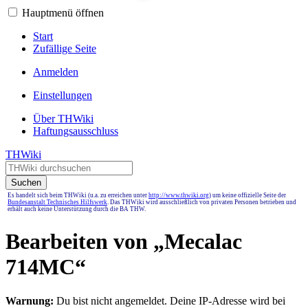
Hauptmenü öffnen
Start
Zufällige Seite
Anmelden
Einstellungen
Über THWiki
Haftungsausschluss
THWiki
Suchen
Es handelt sich beim THWiki (u.a. zu erreichen unter
http://www.thwiki.org
) um keine offizielle Seite der
Bundesanstalt Technisches Hilfswerk
. Das THWiki wird ausschließlich von privaten Personen betrieben und
erhält auch keine Unterstützung durch die BA THW.
Bearbeiten von „
Mecalac
714MC
“
Warnung:
Du bist nicht angemeldet. Deine IP-Adresse wird bei