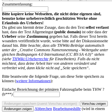
Zusammenfassung:
Bitte kopiere keine Webseiten, die nicht deine eigenen sind,
benutze keine urheberrechtlich geschützten Werke ohne
Erlaubnis des Urhebers!
Du gibst uns hiermit deine Zusage, dass du den Text
selbst verfasst
hast, dass der Text Allgemeingut
(public domain)
ist oder dass der
Urheber
seine
Zustimmung
gegeben hat. Falls dieser Text bereits
woanders veröffentlicht wurde, weise bitte auf der Diskussionsseite
darauf hin.
Bitte beachte, dass alle THWiki-Beiträge automatisch
unter der „Creative Commons Namensnennung - Weitergabe unter
gleichen Bedingungen 4.0 International (CC BY-SA 4.0)“ stehen
(siehe
THWiki:Urheberrechte
für Einzelheiten). Falls du nicht
möchtest, dass deine Arbeit hier von anderen verändert und
verbreitet wird, dann klicke nicht auf „Seite speichern“.
Bitte beantworte die folgende Frage, um diese Seite speichern zu
können (
weitere Informationen
):
Einfache Bezeichnung der primären Fahrzeugfarbe beim THW ?
(b***)
Abbrechen
Bearbeitungshilfe
(wird in einem