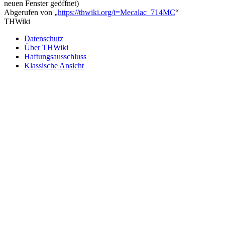
neuen Fenster geöffnet)
Abgerufen von „
https://thwiki.org/t=Mecalac_714MC
“
THWiki
Datenschutz
Über THWiki
Haftungsausschluss
Klassische Ansicht