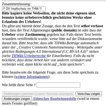
Zusammenfassung:
Bitte kopiere keine Webseiten, die nicht deine eigenen sind,
benutze keine urheberrechtlich geschützten Werke ohne
Erlaubnis des Urhebers!
Du gibst uns hiermit deine Zusage, dass du den Text
selbst verfasst
hast, dass der Text Allgemeingut
(public domain)
ist oder dass der
Urheber
seine
Zustimmung
gegeben hat. Falls dieser Text bereits
woanders veröffentlicht wurde, weise bitte auf der Diskussionsseite
darauf hin.
Bitte beachte, dass alle THWiki-Beiträge automatisch
unter der „Creative Commons Namensnennung - Weitergabe unter
gleichen Bedingungen 4.0 International (CC BY-SA 4.0)“ stehen
(siehe
THWiki:Urheberrechte
für Einzelheiten). Falls du nicht
möchtest, dass deine Arbeit hier von anderen verändert und
verbreitet wird, dann klicke nicht auf „Seite speichern“.
Bitte beantworte die folgende Frage, um diese Seite speichern zu
können (
weitere Informationen
):
Wie heißt diese Seite ?
Abbrechen
Bearbeitungshilfe
(wird in einem
neuen Fenster geöffnet)