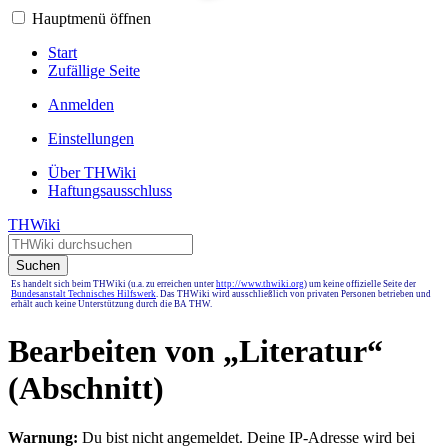
Hauptmenü öffnen
Start
Zufällige Seite
Anmelden
Einstellungen
Über THWiki
Haftungsausschluss
THWiki
Suchen
Es handelt sich beim THWiki (u.a. zu erreichen unter
http://www.thwiki.org
) um keine offizielle Seite der
Bundesanstalt Technisches Hilfswerk
. Das THWiki wird ausschließlich von privaten Personen betrieben und
erhält auch keine Unterstützung durch die BA THW.
Bearbeiten von „
Literatur
“
(Abschnitt)
Warnung:
Du bist nicht angemeldet. Deine IP-Adresse wird bei