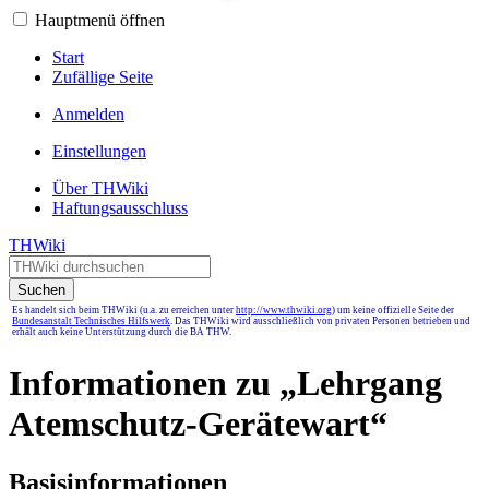
Hauptmenü öffnen
Start
Zufällige Seite
Anmelden
Einstellungen
Über THWiki
Haftungsausschluss
THWiki
Suchen
Es handelt sich beim THWiki (u.a. zu erreichen unter
http://www.thwiki.org
) um keine offizielle Seite der
Bundesanstalt Technisches Hilfswerk
. Das THWiki wird ausschließlich von privaten Personen betrieben und
erhält auch keine Unterstützung durch die BA THW.
Informationen zu „Lehrgang
Atemschutz-Gerätewart“
Basisinformationen