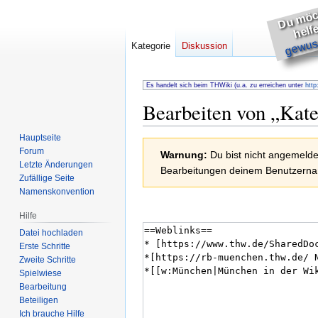
h
s
e
gewuss
Kategorie
Diskussion
Es handelt sich beim THWiki (u.a. zu erreichen unter
http
Bearbeiten von „
Kate
Hauptseite
Zur
Zur
Forum
Warnung:
Du bist nicht angemeldet
Navigation
Suche
Letzte Änderungen
Bearbeitungen deinem Benutzernam
springen
springen
Zufällige Seite
Namenskonvention
Hilfe
Datei hochladen
Erste Schritte
Zweite Schritte
Spielwiese
Bearbeitung
Beteiligen
Ich brauche Hilfe