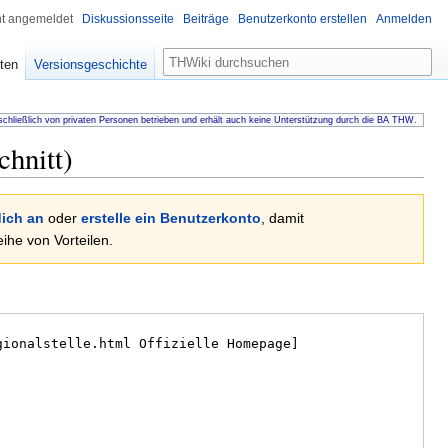
ht angemeldet
Diskussionsseite
Beiträge
Benutzerkonto erstellen
Anmelden
Suche
ten
Versionsgeschichte
chließlich von privaten Personen betrieben und erhält auch keine Unterstützung durch die BA THW.
chnitt)
ich an
oder
erstelle ein Benutzerkonto
, damit
he von Vorteilen.