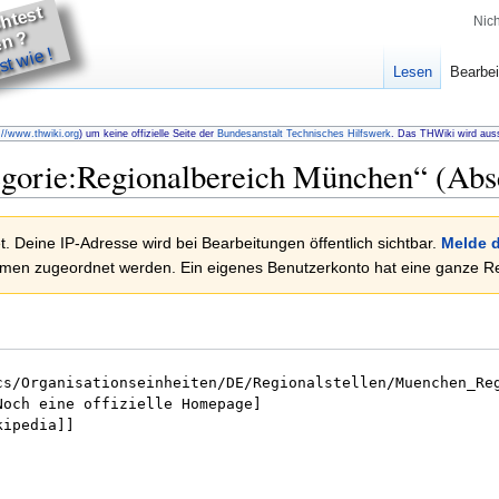
u
m
ö
c
t
e
t
h
lf
e
n
Nic
D
?
t wie !
Lesen
Bearbei
://www.thwiki.org
) um keine offizielle Seite der
Bundesanstalt Technisches Hilfswerk
. Das THWiki wird auss
gorie:Regionalbereich München
“ (Abs
. Deine IP-Adresse wird bei Bearbeitungen öffentlich sichtbar.
Melde d
en zugeordnet werden. Ein eigenes Benutzerkonto hat eine ganze Rei