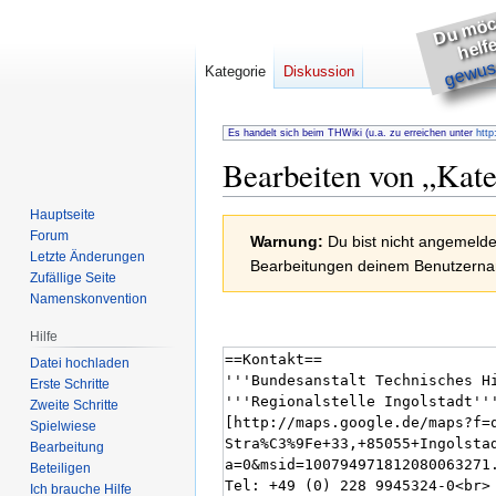
h
s
e
gewuss
Kategorie
Diskussion
Es handelt sich beim THWiki (u.a. zu erreichen unter
http
Bearbeiten von „
Kate
Hauptseite
Zur
Zur
Forum
Warnung:
Du bist nicht angemeldet
Navigation
Suche
Letzte Änderungen
Bearbeitungen deinem Benutzernam
springen
springen
Zufällige Seite
Namenskonvention
Hilfe
Datei hochladen
Erste Schritte
Zweite Schritte
Spielwiese
Bearbeitung
Beteiligen
Ich brauche Hilfe