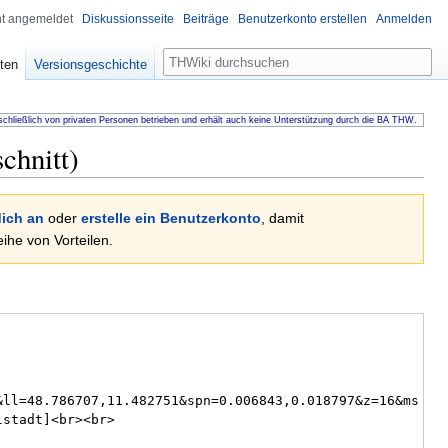
ht angemeldet
Diskussionsseite
Beiträge
Benutzerkonto erstellen
Anmelden
Suche
ten
Versionsgeschichte
chließlich von privaten Personen betrieben und erhält auch keine Unterstützung durch die BA THW.
chnitt)
ich an
oder
erstelle ein Benutzerkonto
, damit
he von Vorteilen.