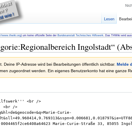
u
m
ö
c
t
e
t
h
lf
e
n
Nic
D
?
t wie !
Lesen
Bearbei
://www.thwiki.org
) um keine offizielle Seite der
Bundesanstalt Technisches Hilfswerk
. Das THWiki wird auss
gorie:Regionalbereich Ingolstadt
“ (Abs
. Deine IP-Adresse wird bei Bearbeitungen öffentlich sichtbar.
Melde d
en zugeordnet werden. Ein eigenes Benutzerkonto hat eine ganze Rei