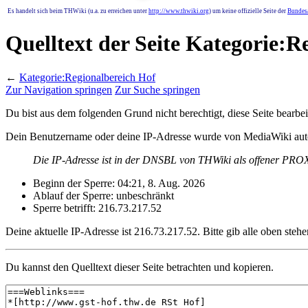
Es handelt sich beim THWiki (u.a. zu erreichen unter
http://www.thwiki.org
) um keine offizielle Seite der
Bundesa
Quelltext der Seite Kategorie:R
←
Kategorie:Regionalbereich Hof
Zur Navigation springen
Zur Suche springen
Du bist aus dem folgenden Grund nicht berechtigt, diese Seite bearbei
Dein Benutzername oder deine IP-Adresse wurde von MediaWiki auto
Die IP-Adresse ist in der DNSBL von THWiki als offener PROXY
Beginn der Sperre: 04:21, 8. Aug. 2026
Ablauf der Sperre: unbeschränkt
Sperre betrifft: 216.73.217.52
Deine aktuelle IP-Adresse ist 216.73.217.52. Bitte gib alle oben stehe
Du kannst den Quelltext dieser Seite betrachten und kopieren.