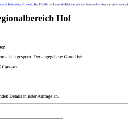
nstalt Technisches Hilfswerk
. Das THWiki wird ausschließlich von privaten Personen betrieben und erhält auch k
egionalbereich Hof
ten:
matisch gesperrt. Der angegebene Grund ist:
 gelistet.
nden Details in jeder Anfrage an.