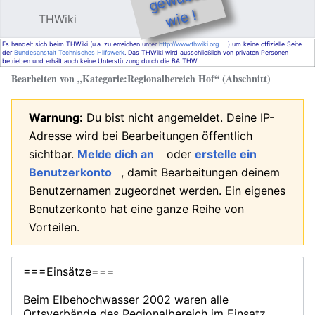
e !
THWiki
Hauptmenü öffnen
Such
Es handelt sich beim THWiki (u.a. zu erreichen unter
http://www.thwiki.org
) um keine offizielle Seite
der
Bundesanstalt Technisches Hilfswerk
. Das THWiki wird ausschließlich von privaten Personen
betrieben und erhält auch keine Unterstützung durch die BA THW.
Bearbeiten von „
Kategorie:Regionalbereich Hof
“ (Abschnitt)
Warnung:
Du bist nicht angemeldet. Deine IP-
Adresse wird bei Bearbeitungen öffentlich
sichtbar.
Melde dich an
oder
erstelle ein
Benutzerkonto
, damit Bearbeitungen deinem
Benutzernamen zugeordnet werden. Ein eigenes
Benutzerkonto hat eine ganze Reihe von
Vorteilen.