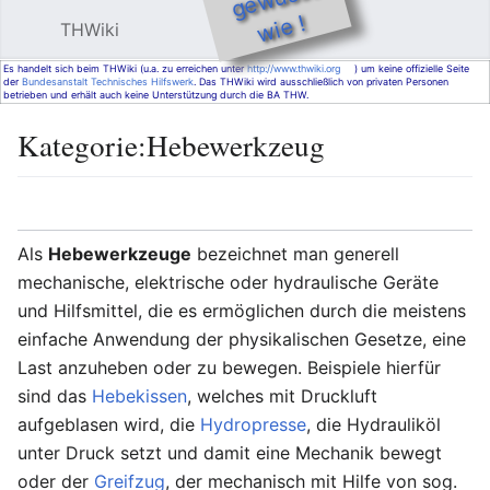
e !
THWiki
Hauptmenü öffnen
Such
Es handelt sich beim THWiki (u.a. zu erreichen unter
http://www.thwiki.org
) um keine offizielle Seite
der
Bundesanstalt Technisches Hilfswerk
. Das THWiki wird ausschließlich von privaten Personen
betrieben und erhält auch keine Unterstützung durch die BA THW.
Kategorie
:
Hebewerkzeug
Sprache
Beobachten
Bearbeiten
Als
Hebewerkzeuge
bezeichnet man generell
mechanische, elektrische oder hydraulische Geräte
und Hilfsmittel, die es ermöglichen durch die meistens
einfache Anwendung der physikalischen Gesetze, eine
Last anzuheben oder zu bewegen. Beispiele hierfür
sind das
Hebekissen
, welches mit Druckluft
aufgeblasen wird, die
Hydropresse
, die Hydrauliköl
unter Druck setzt und damit eine Mechanik bewegt
oder der
Greifzug
, der mechanisch mit Hilfe von sog.