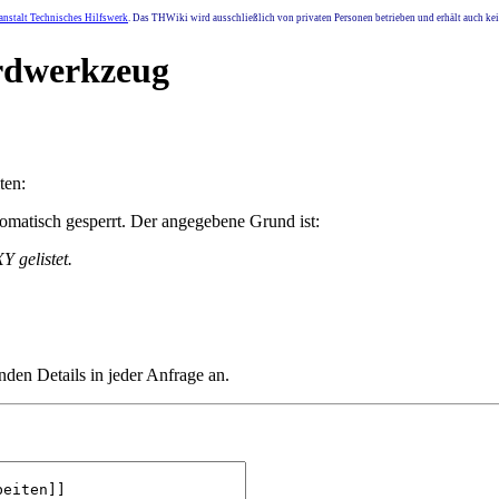
nstalt Technisches Hilfswerk
. Das THWiki wird ausschließlich von privaten Personen betrieben und erhält auch k
Erdwerkzeug
ten:
matisch gesperrt. Der angegebene Grund ist:
 gelistet.
nden Details in jeder Anfrage an.