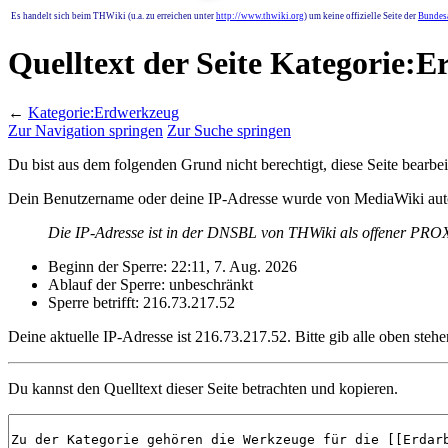
Es handelt sich beim THWiki (u.a. zu erreichen unter
http://www.thwiki.org
) um keine offizielle Seite der
Bundesa
Quelltext der Seite Kategorie:
←
Kategorie:Erdwerkzeug
Zur Navigation springen
Zur Suche springen
Du bist aus dem folgenden Grund nicht berechtigt, diese Seite bearbei
Dein Benutzername oder deine IP-Adresse wurde von MediaWiki auto
Die IP-Adresse ist in der DNSBL von THWiki als offener PROXY
Beginn der Sperre: 22:11, 7. Aug. 2026
Ablauf der Sperre: unbeschränkt
Sperre betrifft: 216.73.217.52
Deine aktuelle IP-Adresse ist 216.73.217.52. Bitte gib alle oben stehe
Du kannst den Quelltext dieser Seite betrachten und kopieren.