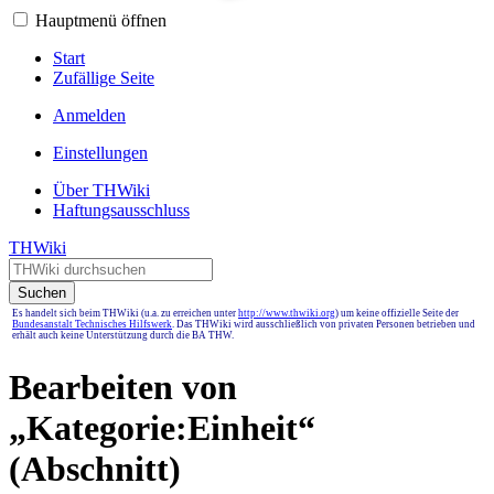
Hauptmenü öffnen
Start
Zufällige Seite
Anmelden
Einstellungen
Über THWiki
Haftungsausschluss
THWiki
Suchen
Es handelt sich beim THWiki (u.a. zu erreichen unter
http://www.thwiki.org
) um keine offizielle Seite der
Bundesanstalt Technisches Hilfswerk
. Das THWiki wird ausschließlich von privaten Personen betrieben und
erhält auch keine Unterstützung durch die BA THW.
Bearbeiten von
„
Kategorie:Einheit
“
(Abschnitt)