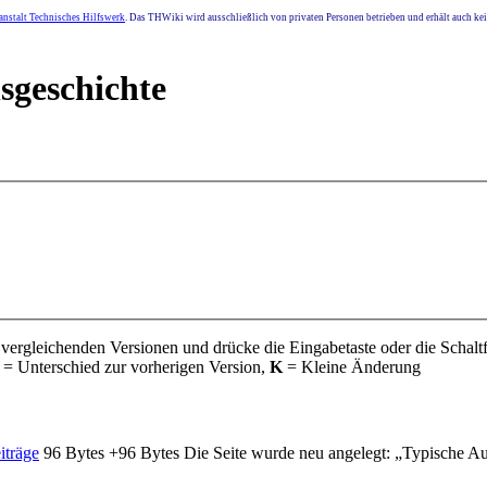
nstalt Technisches Hilfswerk
. Das THWiki wird ausschließlich von privaten Personen betrieben und erhält auch k
sgeschichte
 vergleichenden Versionen und drücke die Eingabetaste oder die Schalt
= Unterschied zur vorherigen Version,
K
= Kleine Änderung
iträge
‎
96 Bytes
+96 Bytes
‎
Die Seite wurde neu angelegt: „Typische A