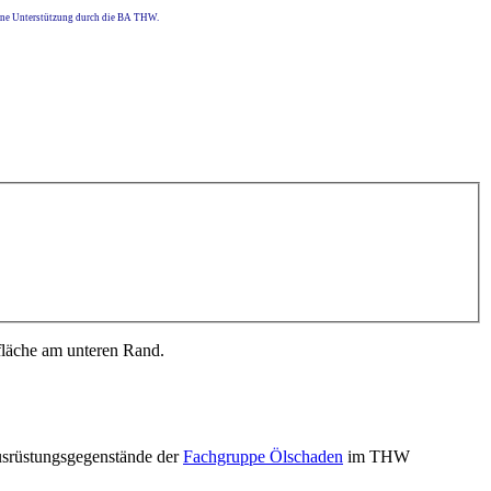
eine Unterstützung durch die BA THW.
fläche am unteren Rand.
usrüstungsgegenstände der
Fachgruppe Ölschaden
im THW