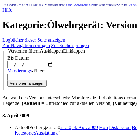
Es handelt sich beim THWiki (u.a. zu erreichen unter
http://www.thwiki.org
) um keine offizielle Seite der
Bundesa
Hilfe
Kategorie:Ölwehrgerät: Version
Logbücher dieser Seite anzeigen
Zur Navigation springen
Zur Suche springen
Versionen filtern
Ausklappen
Einklappen
Bis Datum:
Markierungs
-Filter:
Versionen anzeigen
Auswahl des Versionsunterschieds: Markiere die Radiobuttons der zu
Legende:
(Aktuell)
= Unterschied zur aktuellen Version,
(Vorherige)
3. April 2009
Aktuell
Vorherige
21:50
21:50, 3. Apr. 2009
‎
Hofi
Diskussion
Be
Kategorie:Ausstattung
“