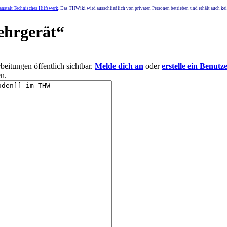
nstalt Technisches Hilfswerk
. Das THWiki wird ausschließlich von privaten Personen betrieben und erhält auch k
ehrgerät
“
eitungen öffentlich sichtbar.
Melde dich an
oder
erstelle ein Benutz
n.