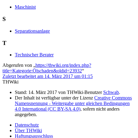
Maschinist
S
Separationsanlage
T
Technischer Berater
Abgerufen von „
https://thwiki.org/index.php?
title=Kategorie:Ölschaden&oldid=23932
“
Zuletzt bearbeitet am 14. März 2017 um 01:15
THWiki
Stand: 14. März 2017 von THWiki-Benutzer
Schwab
.
Der Inhalt ist verfügbar unter der Lizenz
Creative Commons
Namensnennung - Weitergabe unter gleichen Bedingungen
4.0 International (CC BY-SA 4.0)
, sofern nicht anders
angegeben.
Datenschutz
Über THWiki
Haftungsausschluss