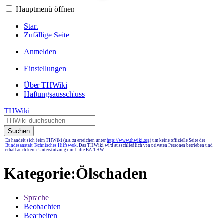
Hauptmenü öffnen
Start
Zufällige Seite
Anmelden
Einstellungen
Über THWiki
Haftungsausschluss
THWiki
Suchen
Es handelt sich beim THWiki (u.a. zu erreichen unter
http://www.thwiki.org
) um keine offizielle Seite der
Bundesanstalt Technisches Hilfswerk
. Das THWiki wird ausschließlich von privaten Personen betrieben und
erhält auch keine Unterstützung durch die BA THW.
Kategorie
:
Ölschaden
Sprache
Beobachten
Bearbeiten