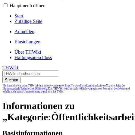
Hauptmenü öffnen
Start
Zufällige Seite
Anmelden
Einstellungen
Über THWiki
Haftungsausschluss
THWiki
Suchen
Es handelt sich beim THWiki (u.a. zu erreichen unter
http://www.thwiki.org
) um keine offizielle Seite der
Bundesanstalt Technisches Hilfswerk
. Das THWiki wird ausschließlich von privaten Personen betrieben und
erhält auch keine Unterstützung durch die BA THW.
Informationen zu
„Kategorie:Öffentlichkeitsarbei
Basisinformationen