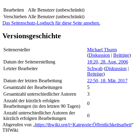
Bearbeiten
Alle Benutzer (unbeschränkt)
Verschieben
Alle Benutzer (unbeschränkt)
Das Seitenschutz-Logbuch für diese Seite ansehen.
Versionsgeschichte
Seitenersteller
Michael Thurm
(
Diskussion
|
Beiträge
)
Datum der Seitenerstellung
18:20, 28. Aug. 2006
Letzter Bearbeiter
Schwab
(
Diskussion
|
Beiträge
)
Datum der letzten Bearbeitung
22:50, 18. Mär. 2017
Gesamtzahl der Bearbeitungen
5
Gesamtzahl unterschiedlicher Autoren
3
Anzahl der kürzlich erfolgten
0
Bearbeitungen (in den letzten 90 Tagen)
Anzahl unterschiedlicher Autoren der
0
kürzlich erfolgten Bearbeitungen
Abgerufen von „
https://thwiki.org/t=Kategorie:Öffentlichkeitsarbeit
“
THWiki