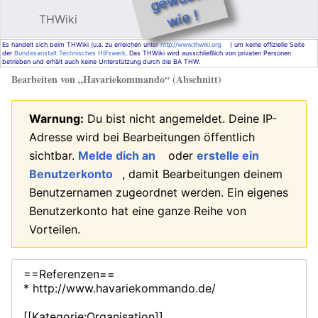
e !
THWiki
Hauptmenü öffnen
Such
Es handelt sich beim THWiki (u.a. zu erreichen unter
http://www.thwiki.org
) um keine offizielle Seite
der
Bundesanstalt Technisches Hilfswerk
. Das THWiki wird ausschließlich von privaten Personen
betrieben und erhält auch keine Unterstützung durch die BA THW.
Bearbeiten von „
Havariekommando
“ (Abschnitt)
Warnung:
Du bist nicht angemeldet. Deine IP-
Adresse wird bei Bearbeitungen öffentlich
sichtbar.
Melde dich an
oder
erstelle ein
Benutzerkonto
, damit Bearbeitungen deinem
Benutzernamen zugeordnet werden. Ein eigenes
Benutzerkonto hat eine ganze Reihe von
Vorteilen.