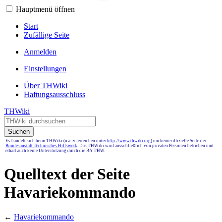
Hauptmenü öffnen
Start
Zufällige Seite
Anmelden
Einstellungen
Über THWiki
Haftungsausschluss
THWiki
Suchen
Es handelt sich beim THWiki (u.a. zu erreichen unter
http://www.thwiki.org
) um keine offizielle Seite der
Bundesanstalt Technisches Hilfswerk
. Das THWiki wird ausschließlich von privaten Personen betrieben und
erhält auch keine Unterstützung durch die BA THW.
Quelltext der Seite
Havariekommando
←
Havariekommando