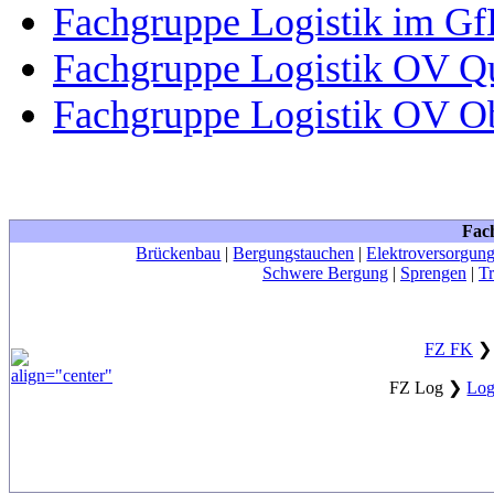
Fachgruppe Logistik im G
Fachgruppe Logistik OV Q
Fachgruppe Logistik OV O
Fac
Brückenbau
|
Bergungstauchen
|
Elektroversorgun
Schwere Bergung
|
Sprengen
|
T
FZ FK
FZ Log
❯
Log