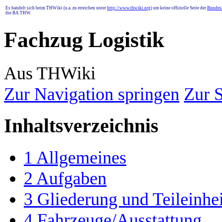
Es handelt sich beim THWiki (u.a. zu erreichen unter
http://www.thwiki.org
) um keine offizielle Seite der
Bundesa
die BA THW.
Fachzug Logistik
Aus THWiki
Zur Navigation springen
Zur 
Inhaltsverzeichnis
1
Allgemeines
2
Aufgaben
3
Gliederung und Teileinhe
4
Fahrzeuge/Ausstattung