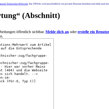
nstalt Technisches Hilfswerk
. Das THWiki wird ausschließlich von privaten Personen betrieben und erhält auch k
rtung
“ (Abschnitt)
eitungen öffentlich sichtbar.
Melde dich an
oder
erstelle ein Benutz
n.