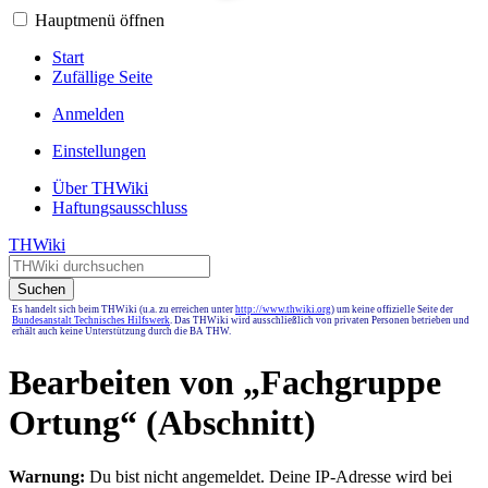
Hauptmenü öffnen
Start
Zufällige Seite
Anmelden
Einstellungen
Über THWiki
Haftungsausschluss
THWiki
Suchen
Es handelt sich beim THWiki (u.a. zu erreichen unter
http://www.thwiki.org
) um keine offizielle Seite der
Bundesanstalt Technisches Hilfswerk
. Das THWiki wird ausschließlich von privaten Personen betrieben und
erhält auch keine Unterstützung durch die BA THW.
Bearbeiten von „
Fachgruppe
Ortung
“ (Abschnitt)
Warnung:
Du bist nicht angemeldet. Deine IP-Adresse wird bei