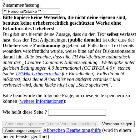
Zusammenfassung:
Bitte kopiere keine Webseiten, die nicht deine eigenen sind,
benutze keine urheberrechtlich geschützten Werke ohne
Erlaubnis des Urhebers!
Du gibst uns hiermit deine Zusage, dass du den Text
selbst verfasst
hast, dass der Text Allgemeingut
(public domain)
ist oder dass der
Urheber
seine
Zustimmung
gegeben hat. Falls dieser Text bereits
woanders veröffentlicht wurde, weise bitte auf der Diskussionsseite
darauf hin.
Bitte beachte, dass alle THWiki-Beiträge automatisch
unter der „Creative Commons Namensnennung - Weitergabe unter
gleichen Bedingungen 4.0 International (CC BY-SA 4.0)“ stehen
(siehe
THWiki:Urheberrechte
für Einzelheiten). Falls du nicht
möchtest, dass deine Arbeit hier von anderen verändert und
verbreitet wird, dann klicke nicht auf „Seite speichern“.
Bitte beantworte die folgende Frage, um diese Seite speichern zu
können (
weitere Informationen
):
Wie heißt diese Seite ?
Abbrechen
Bearbeitungshilfe
(wird in einem
neuen Fenster geöffnet)