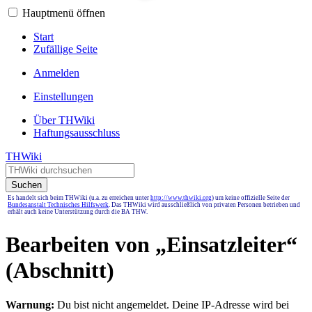
Hauptmenü öffnen
Start
Zufällige Seite
Anmelden
Einstellungen
Über THWiki
Haftungsausschluss
THWiki
Suchen
Es handelt sich beim THWiki (u.a. zu erreichen unter
http://www.thwiki.org
) um keine offizielle Seite der
Bundesanstalt Technisches Hilfswerk
. Das THWiki wird ausschließlich von privaten Personen betrieben und
erhält auch keine Unterstützung durch die BA THW.
Bearbeiten von „
Einsatzleiter
“
(Abschnitt)
Warnung:
Du bist nicht angemeldet. Deine IP-Adresse wird bei