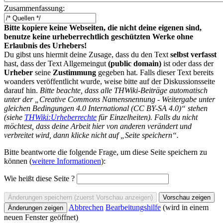
Zusammenfassung:
Bitte kopiere keine Webseiten, die nicht deine eigenen sind,
benutze keine urheberrechtlich geschützten Werke ohne
Erlaubnis des Urhebers!
Du gibst uns hiermit deine Zusage, dass du den Text
selbst verfasst
hast, dass der Text Allgemeingut
(public domain)
ist oder dass der
Urheber
seine
Zustimmung
gegeben hat. Falls dieser Text bereits
woanders veröffentlicht wurde, weise bitte auf der Diskussionsseite
darauf hin.
Bitte beachte, dass alle THWiki-Beiträge automatisch
unter der „Creative Commons Namensnennung - Weitergabe unter
gleichen Bedingungen 4.0 International (CC BY-SA 4.0)“ stehen
(siehe
THWiki:Urheberrechte
für Einzelheiten). Falls du nicht
möchtest, dass deine Arbeit hier von anderen verändert und
verbreitet wird, dann klicke nicht auf „Seite speichern“.
Bitte beantworte die folgende Frage, um diese Seite speichern zu
können (
weitere Informationen
):
Wie heißt diese Seite ?
Abbrechen
Bearbeitungshilfe
(wird in einem
neuen Fenster geöffnet)