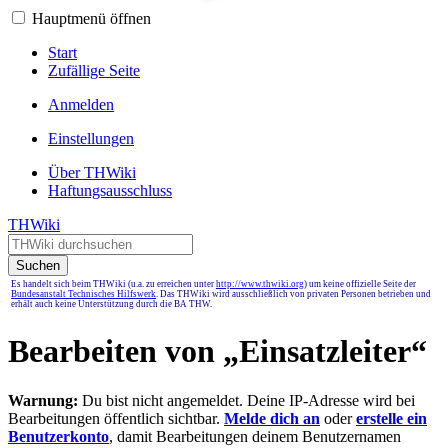
Hauptmenü öffnen
Start
Zufällige Seite
Anmelden
Einstellungen
Über THWiki
Haftungsausschluss
THWiki
Suchen
Es handelt sich beim THWiki (u.a. zu erreichen unter
http://www.thwiki.org
) um keine offizielle Seite der
Bundesanstalt Technisches Hilfswerk
. Das THWiki wird ausschließlich von privaten Personen betrieben und
erhält auch keine Unterstützung durch die BA THW.
Bearbeiten von „
Einsatzleiter
“
Warnung:
Du bist nicht angemeldet. Deine IP-Adresse wird bei
Bearbeitungen öffentlich sichtbar.
Melde dich an
oder
erstelle ein
Benutzerkonto
, damit Bearbeitungen deinem Benutzernamen