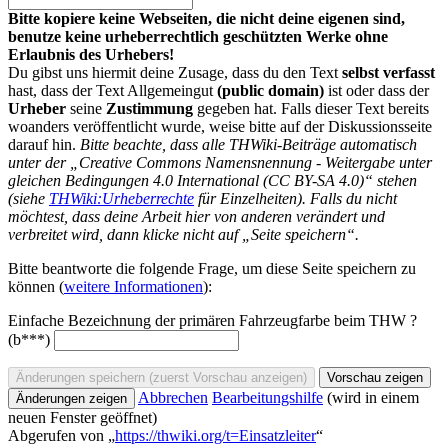
Bitte kopiere keine Webseiten, die nicht deine eigenen sind,
benutze keine urheberrechtlich geschützten Werke ohne
Erlaubnis des Urhebers!
Du gibst uns hiermit deine Zusage, dass du den Text
selbst verfasst
hast, dass der Text Allgemeingut
(public domain)
ist oder dass der
Urheber
seine
Zustimmung
gegeben hat. Falls dieser Text bereits
woanders veröffentlicht wurde, weise bitte auf der Diskussionsseite
darauf hin.
Bitte beachte, dass alle THWiki-Beiträge automatisch
unter der „Creative Commons Namensnennung - Weitergabe unter
gleichen Bedingungen 4.0 International (CC BY-SA 4.0)“ stehen
(siehe
THWiki:Urheberrechte
für Einzelheiten). Falls du nicht
möchtest, dass deine Arbeit hier von anderen verändert und
verbreitet wird, dann klicke nicht auf „Seite speichern“.
Bitte beantworte die folgende Frage, um diese Seite speichern zu
können (
weitere Informationen
):
Einfache Bezeichnung der primären Fahrzeugfarbe beim THW ?
(b***)
Abbrechen
Bearbeitungshilfe
(wird in einem
neuen Fenster geöffnet)
Abgerufen von „
https://thwiki.org/t=Einsatzleiter
“