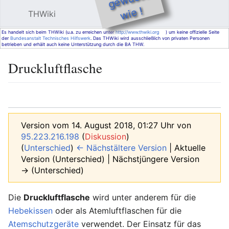
e !
THWiki
Hauptmenü öffnen
Such
Es handelt sich beim THWiki (u.a. zu erreichen unter
http://www.thwiki.org
) um keine offizielle Seite
der
Bundesanstalt Technisches Hilfswerk
. Das THWiki wird ausschließlich von privaten Personen
betrieben und erhält auch keine Unterstützung durch die BA THW.
Druckluftflasche
Sprache
Beobachten
Bearbeiten
Version vom 14. August 2018, 01:27 Uhr von
95.223.216.198
(
Diskussion
)
(
Unterschied
)
← Nächstältere Version
| Aktuelle
Version (Unterschied) | Nächstjüngere Version
→ (Unterschied)
Die
Druckluftflasche
wird unter anderem für die
Hebekissen
oder als Atemluftflaschen für die
Atemschutzgeräte
verwendet. Der Einsatz für das