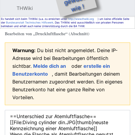
e !
THWiki
Hauptmenü öffnen
Such
Es handelt sich beim THWiki (u.a. zu erreichen unter
http://www.thwiki.org
) um keine offizielle Seite
der
Bundesanstalt Technisches Hilfswerk
. Das THWiki wird ausschließlich von privaten Personen
betrieben und erhält auch keine Unterstützung durch die BA THW.
Bearbeiten von „
Druckluftflasche
“ (Abschnitt)
Warnung:
Du bist nicht angemeldet. Deine IP-
Adresse wird bei Bearbeitungen öffentlich
sichtbar.
Melde dich an
oder
erstelle ein
Benutzerkonto
, damit Bearbeitungen deinem
Benutzernamen zugeordnet werden. Ein eigenes
Benutzerkonto hat eine ganze Reihe von
Vorteilen.