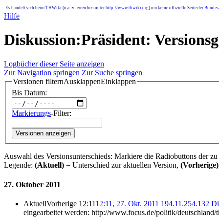
Es handelt sich beim THWiki (u.a. zu erreichen unter
http://www.thwiki.org
) um keine offizielle Seite der
Bundesa
Hilfe
Diskussion:Präsident: Versionsg
Logbücher dieser Seite anzeigen
Zur Navigation springen
Zur Suche springen
Versionen filtern
Ausklappen
Einklappen
Bis Datum:
Markierungs
-Filter:
Versionen anzeigen
Auswahl des Versionsunterschieds: Markiere die Radiobuttons der zu
Legende:
(Aktuell)
= Unterschied zur aktuellen Version,
(Vorherige)
27. Oktober 2011
Aktuell
Vorherige
12:11
12:11, 27. Okt. 2011
‎
194.11.254.132
Di
eingearbeitet werden: http://www.focus.de/politik/deutschlan