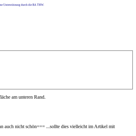
eine Unterstützung durch die BA THW.
fläche am unteren Rand.
auch nicht schön=== ...sollte dies vielleicht im Artikel mit