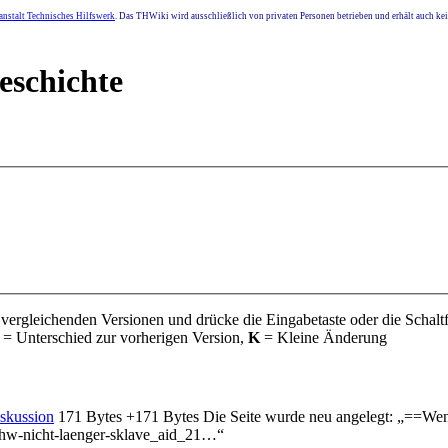
nstalt Technisches Hilfswerk
. Das THWiki wird ausschließlich von privaten Personen betrieben und erhält auch k
eschichte
 vergleichenden Versionen und drücke die Eingabetaste oder die Schalt
= Unterschied zur vorherigen Version,
K
= Kleine Änderung
skussion
‎
171 Bytes
+171 Bytes
‎
Die Seite wurde neu angelegt: „==Wenn 
d/thw-nicht-laenger-sklave_aid_21…“