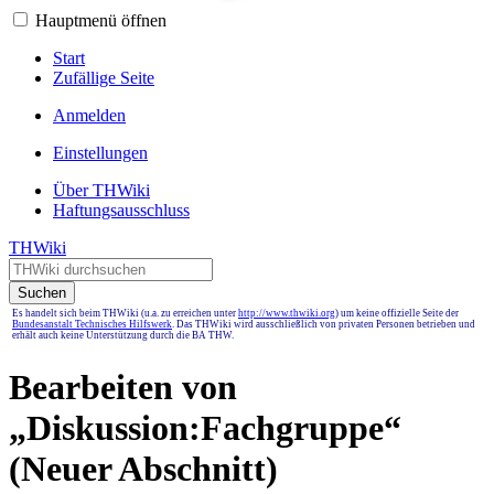
Hauptmenü öffnen
Start
Zufällige Seite
Anmelden
Einstellungen
Über THWiki
Haftungsausschluss
THWiki
Suchen
Es handelt sich beim THWiki (u.a. zu erreichen unter
http://www.thwiki.org
) um keine offizielle Seite der
Bundesanstalt Technisches Hilfswerk
. Das THWiki wird ausschließlich von privaten Personen betrieben und
erhält auch keine Unterstützung durch die BA THW.
Bearbeiten von
„
Diskussion:Fachgruppe
“
(Neuer Abschnitt)