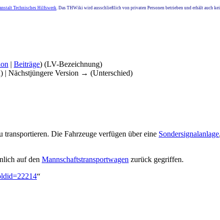
nstalt Technisches Hilfswerk
. Das THWiki wird ausschließlich von privaten Personen betrieben und erhält auch k
ion
|
Beiträge
)
(LV-Bezeichnung)
d) | Nächstjüngere Version → (Unterschied)
u transportieren. Die Fahrzeuge verfügen über eine
Sondersignalanlage
hnlich auf den
Mannschaftstransportwagen
zurück gegriffen.
&oldid=22214
“