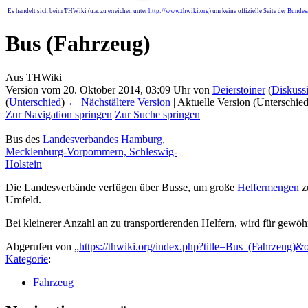
Es handelt sich beim THWiki (u.a. zu erreichen unter
http://www.thwiki.org
) um keine offizielle Seite der
Bundesa
Bus (Fahrzeug)
Aus THWiki
Version vom 20. Oktober 2014, 03:09 Uhr von
Deierstoiner
(
Diskuss
(
Unterschied
)
← Nächstältere Version
| Aktuelle Version (Unterschie
Zur Navigation springen
Zur Suche springen
Bus des
Landesverbandes Hamburg,
Mecklenburg-Vorpommern, Schleswig-
Holstein
Die Landesverbände verfügen über Busse, um große
Helfermengen
z
Umfeld.
Bei kleinerer Anzahl an zu transportierenden Helfern, wird für gewö
Abgerufen von „
https://thwiki.org/index.php?title=Bus_(Fahrzeug)
Kategorie
:
Fahrzeug