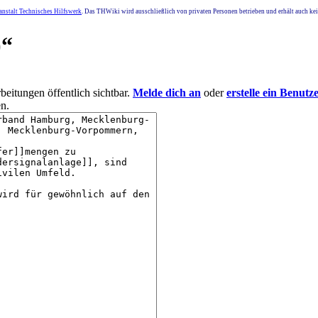
nstalt Technisches Hilfswerk
. Das THWiki wird ausschließlich von privaten Personen betrieben und erhält auch k
)
“
eitungen öffentlich sichtbar.
Melde dich an
oder
erstelle ein Benutz
n.