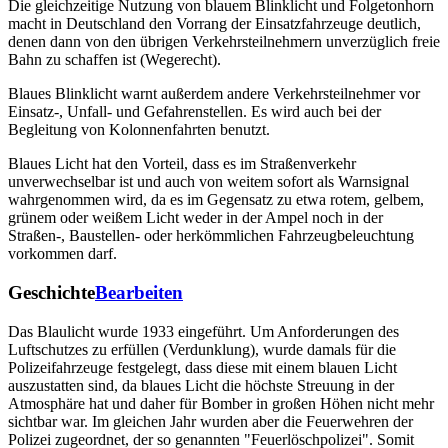
Die gleichzeitige Nutzung von blauem Blinklicht und Folgetonhorn
macht in Deutschland den Vorrang der Einsatzfahrzeuge deutlich,
denen dann von den übrigen Verkehrsteilnehmern unverzüglich freie
Bahn zu schaffen ist (Wegerecht).
Blaues Blinklicht warnt außerdem andere Verkehrsteilnehmer vor
Einsatz-, Unfall- und Gefahrenstellen. Es wird auch bei der
Begleitung von Kolonnenfahrten benutzt.
Blaues Licht hat den Vorteil, dass es im Straßenverkehr
unverwechselbar ist und auch von weitem sofort als Warnsignal
wahrgenommen wird, da es im Gegensatz zu etwa rotem, gelbem,
grünem oder weißem Licht weder in der Ampel noch in der
Straßen-, Baustellen- oder herkömmlichen Fahrzeugbeleuchtung
vorkommen darf.
Geschichte
Bearbeiten
Das Blaulicht wurde 1933 eingeführt. Um Anforderungen des
Luftschutzes zu erfüllen (Verdunklung), wurde damals für die
Polizeifahrzeuge festgelegt, dass diese mit einem blauen Licht
auszustatten sind, da blaues Licht die höchste Streuung in der
Atmosphäre hat und daher für Bomber in großen Höhen nicht mehr
sichtbar war. Im gleichen Jahr wurden aber die Feuerwehren der
Polizei zugeordnet, der so genannten "Feuerlöschpolizei". Somit