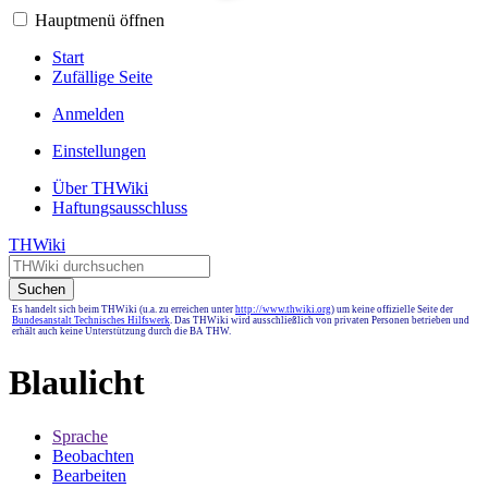
Hauptmenü öffnen
Start
Zufällige Seite
Anmelden
Einstellungen
Über THWiki
Haftungsausschluss
THWiki
Suchen
Es handelt sich beim THWiki (u.a. zu erreichen unter
http://www.thwiki.org
) um keine offizielle Seite der
Bundesanstalt Technisches Hilfswerk
. Das THWiki wird ausschließlich von privaten Personen betrieben und
erhält auch keine Unterstützung durch die BA THW.
Blaulicht
Sprache
Beobachten
Bearbeiten