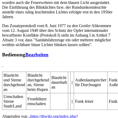
wurden auch die Feuerwehren mit dem blauen Licht ausgestattet.
Die Einführung des Blinklichtes bzw. der Rundumkennleuchte
anstelle eines ruhig leuchtenden Lichtes erfolgte erst in den 1950er
Jahren.
Das Zusatzprotokoll vom 8. Juni 1977 zu den Genfer Abkommen
vom 12. August 1949 über den Schutz der Opfer internationaler
bewaffneter Konflikte (Protokoll I) sieht im Anhang I in Artikel 7
Absatz 3 vor, dass "Sanitätsfahrzeuge ein oder mehrere möglichst
weithin sichtbare blaue Lichter blinken lassen sollten".
Bedienung
Bearbeiten
Blaulicht
Blaulicht
Blaulicht
und Sirene
durchgehend
Außenlautsprecher
Funk
dauerhaft
|
durchgehend
an, Sirene
für Durchsagen
Außen
an
an
beim Hupen
Umschalten
Frontblitzer
Sirene
|
Funk leiser
Funk 
einschalten
Stadt/Land
Abgerufen von „
https://thwiki.org/index.php?