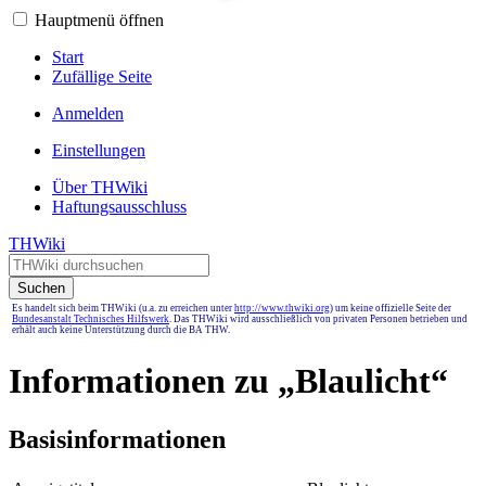
Hauptmenü öffnen
Start
Zufällige Seite
Anmelden
Einstellungen
Über THWiki
Haftungsausschluss
THWiki
Suchen
Es handelt sich beim THWiki (u.a. zu erreichen unter
http://www.thwiki.org
) um keine offizielle Seite der
Bundesanstalt Technisches Hilfswerk
. Das THWiki wird ausschließlich von privaten Personen betrieben und
erhält auch keine Unterstützung durch die BA THW.
Informationen zu „Blaulicht“
Basisinformationen