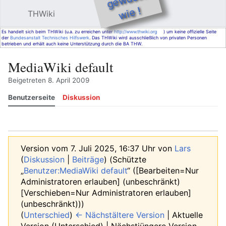
e !
THWiki
Hauptmenü öffnen
Such
Es handelt sich beim THWiki (u.a. zu erreichen unter
http://www.thwiki.org
) um keine offizielle Seite
der
Bundesanstalt Technisches Hilfswerk
. Das THWiki wird ausschließlich von privaten Personen
betrieben und erhält auch keine Unterstützung durch die BA THW.
MediaWiki default
Beigetreten 8. April 2009
Benutzerseite
Diskussion
Beobachten
Versionsgeschichte
Beiträge
Bearbeiten
Mehr
Version vom 7. Juli 2025, 16:37 Uhr von
Lars
(
Diskussion
|
Beiträge
)
(Schützte
„
Benutzer:MediaWiki default
“ ([Bearbeiten=Nur
Administratoren erlauben] (unbeschränkt)
[Verschieben=Nur Administratoren erlauben]
(unbeschränkt)))
(
Unterschied
)
← Nächstältere Version
| Aktuelle