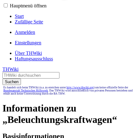
Hauptmenü öffnen
Start
Zufällige Seite
Anmelden
Einstellungen
Über THWiki
Haftungsausschluss
THWiki
Suchen
Es handelt sich beim THWiki (u.a. zu erreichen unter
http://www.thwiki.org
) um keine offizielle Seite der
Bundesanstalt Technisches Hilfswerk
. Das THWiki wird ausschließlich von privaten Personen betrieben und
erhält auch keine Unterstützung durch die BA THW.
Informationen zu
„Beleuchtungskraftwagen“
Basisinformationen