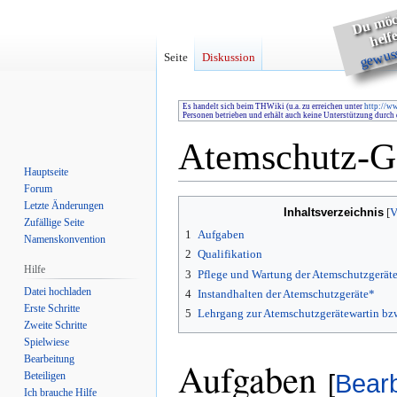
ö
hte
hel
gewuss
Seite
Diskussion
Es handelt sich beim THWiki (u.a. zu erreichen unter
http://w
Personen betrieben und erhält auch keine Unterstützung durc
Atemschutz-G
Hauptseite
Forum
Zur
Zur
Letzte Änderungen
Inhaltsverzeichnis
Zufällige Seite
Navigation
Suche
1
Aufgaben
Namenskonvention
springen
springen
2
Qualifikation
Hilfe
3
Pflege und Wartung der Atemschutzgerät
Datei hochladen
4
Instandhalten der Atemschutzgeräte*
Erste Schritte
5
Lehrgang zur Atemschutzgerätewartin bz
Zweite Schritte
Spielwiese
Bearbeitung
Aufgaben
Beteiligen
[
Bearb
Ich brauche Hilfe