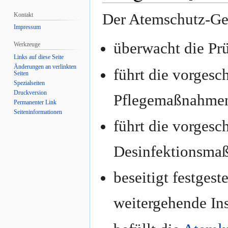
Der Atemschutz-Ge
Kontakt
Impressum
überwacht die Pr
Werkzeuge
Links auf diese Seite
Änderungen an verlinkten
führt die vorges
Seiten
Spezialseiten
Druckversion
Pflegemaßnahmen
Permanenter Link
Seiten­informationen
führt die vorges
Desinfektionsma
beseitigt festgest
weitergehende In