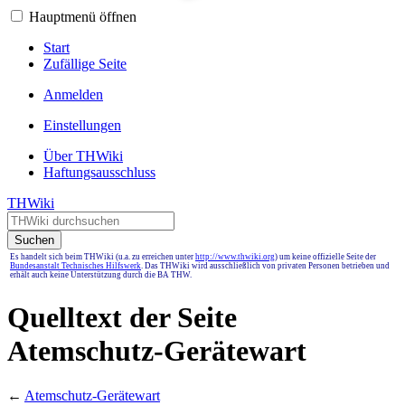
Hauptmenü öffnen
Start
Zufällige Seite
Anmelden
Einstellungen
Über THWiki
Haftungsausschluss
THWiki
Suchen
Es handelt sich beim THWiki (u.a. zu erreichen unter
http://www.thwiki.org
) um keine offizielle Seite der
Bundesanstalt Technisches Hilfswerk
. Das THWiki wird ausschließlich von privaten Personen betrieben und
erhält auch keine Unterstützung durch die BA THW.
Quelltext der Seite
Atemschutz-Gerätewart
←
Atemschutz-Gerätewart