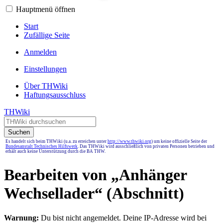
Hauptmenü öffnen
Start
Zufällige Seite
Anmelden
Einstellungen
Über THWiki
Haftungsausschluss
THWiki
Suchen
Es handelt sich beim THWiki (u.a. zu erreichen unter
http://www.thwiki.org
) um keine offizielle Seite der
Bundesanstalt Technisches Hilfswerk
. Das THWiki wird ausschließlich von privaten Personen betrieben und
erhält auch keine Unterstützung durch die BA THW.
Bearbeiten von „
Anhänger
Wechsellader
“ (Abschnitt)
Warnung:
Du bist nicht angemeldet. Deine IP-Adresse wird bei