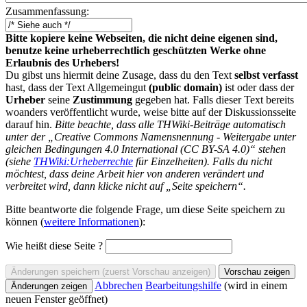
Zusammenfassung:
Bitte kopiere keine Webseiten, die nicht deine eigenen sind,
benutze keine urheberrechtlich geschützten Werke ohne
Erlaubnis des Urhebers!
Du gibst uns hiermit deine Zusage, dass du den Text
selbst verfasst
hast, dass der Text Allgemeingut
(public domain)
ist oder dass der
Urheber
seine
Zustimmung
gegeben hat. Falls dieser Text bereits
woanders veröffentlicht wurde, weise bitte auf der Diskussionsseite
darauf hin.
Bitte beachte, dass alle THWiki-Beiträge automatisch
unter der „Creative Commons Namensnennung - Weitergabe unter
gleichen Bedingungen 4.0 International (CC BY-SA 4.0)“ stehen
(siehe
THWiki:Urheberrechte
für Einzelheiten). Falls du nicht
möchtest, dass deine Arbeit hier von anderen verändert und
verbreitet wird, dann klicke nicht auf „Seite speichern“.
Bitte beantworte die folgende Frage, um diese Seite speichern zu
können (
weitere Informationen
):
Wie heißt diese Seite ?
Abbrechen
Bearbeitungshilfe
(wird in einem
neuen Fenster geöffnet)