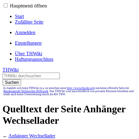
Hauptmenü öffnen
Start
Zufällige Seite
Anmelden
Einstellungen
Über THWiki
Haftungsausschluss
THWiki
Suchen
Es handelt sich beim THWiki (u.a. zu erreichen unter
http://www.thwiki.org
) um keine offizielle Seite der
Bundesanstalt Technisches Hilfswerk
. Das THWiki wird ausschließlich von privaten Personen betrieben und
erhält auch keine Unterstützung durch die BA THW.
Quelltext der Seite Anhänger
Wechsellader
←
Anhänger Wechsellader