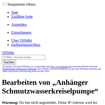
Hauptmenü öffnen
Start
Zufällige Seite
Anmelden
Einstellungen
Über THWiki
Haftungsausschluss
THWiki
Suchen
Es handelt sich beim THWiki (u.a. zu erreichen unter
http://www.thwiki.org
) um keine offizielle Seite der
Bundesanstalt Technisches Hilfswerk
. Das THWiki wird ausschließlich von privaten Personen betrieben und
erhält auch keine Unterstützung durch die BA THW.
Bearbeiten von „
Anhänger
Schmutzwasserkreiselpumpe
“
Warnung:
Du bist nicht angemeldet. Deine IP-Adresse wird bei