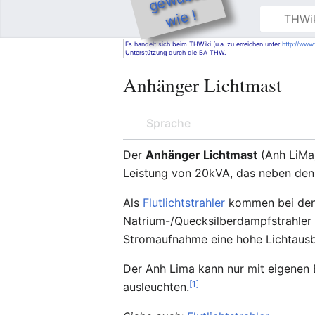
e !
THWiki
Hauptmenü öffnen
Es handelt sich beim THWiki (u.a. zu erreichen unter
http://www.
Unterstützung durch die BA THW.
Anhänger Lichtmast
Sprache
Der
Anhänger Lichtmast
(Anh LiMa)
Leistung von 20kVA, das neben den 
Als
Flutlichtstrahler
kommen bei den 
Natrium-/Quecksilberdampfstrahler 
Stromaufnahme eine hohe Lichtausb
Der Anh Lima kann nur mit eigenen 
[1]
ausleuchten.