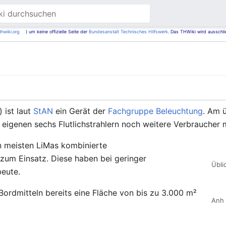
thwiki.org
) um keine offizielle Seite der
Bundesanstalt Technisches Hilfswerk
. Das THWiki wird ausschli
 ist laut
StAN
ein Gerät der
Fachgruppe Beleuchtung
. Am ü
eigenen sechs Flutlichstrahlern noch weitere Verbraucher 
meisten LiMas kombinierte
zum Einsatz. Diese haben bei geringer
Übli
eute.
Bordmitteln bereits eine Fläche von bis zu 3.000 m²
Anh 