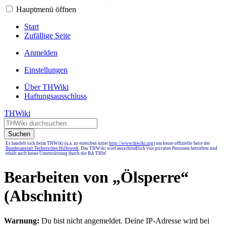
Hauptmenü öffnen
Start
Zufällige Seite
Anmelden
Einstellungen
Über THWiki
Haftungsausschluss
THWiki
Suchen
Es handelt sich beim THWiki (u.a. zu erreichen unter
http://www.thwiki.org
) um keine offizielle Seite der
Bundesanstalt Technisches Hilfswerk
. Das THWiki wird ausschließlich von privaten Personen betrieben und
erhält auch keine Unterstützung durch die BA THW.
Bearbeiten von „
Ölsperre
“
(Abschnitt)
Warnung:
Du bist nicht angemeldet. Deine IP-Adresse wird bei