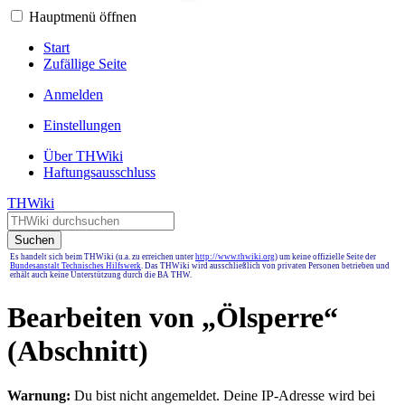
Hauptmenü öffnen
Start
Zufällige Seite
Anmelden
Einstellungen
Über THWiki
Haftungsausschluss
THWiki
Suchen
Es handelt sich beim THWiki (u.a. zu erreichen unter
http://www.thwiki.org
) um keine offizielle Seite der
Bundesanstalt Technisches Hilfswerk
. Das THWiki wird ausschließlich von privaten Personen betrieben und
erhält auch keine Unterstützung durch die BA THW.
Bearbeiten von „
Ölsperre
“
(Abschnitt)
Warnung:
Du bist nicht angemeldet. Deine IP-Adresse wird bei