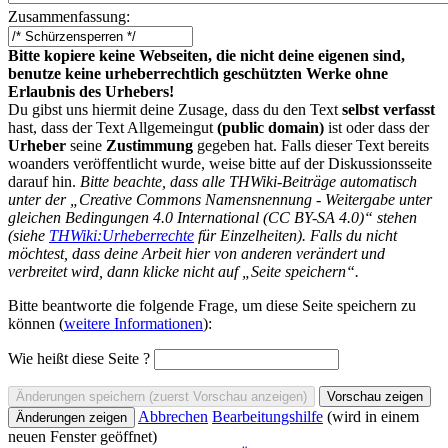
Zusammenfassung:
Bitte kopiere keine Webseiten, die nicht deine eigenen sind,
benutze keine urheberrechtlich geschützten Werke ohne
Erlaubnis des Urhebers!
Du gibst uns hiermit deine Zusage, dass du den Text
selbst verfasst
hast, dass der Text Allgemeingut
(public domain)
ist oder dass der
Urheber
seine
Zustimmung
gegeben hat. Falls dieser Text bereits
woanders veröffentlicht wurde, weise bitte auf der Diskussionsseite
darauf hin.
Bitte beachte, dass alle THWiki-Beiträge automatisch
unter der „Creative Commons Namensnennung - Weitergabe unter
gleichen Bedingungen 4.0 International (CC BY-SA 4.0)“ stehen
(siehe
THWiki:Urheberrechte
für Einzelheiten). Falls du nicht
möchtest, dass deine Arbeit hier von anderen verändert und
verbreitet wird, dann klicke nicht auf „Seite speichern“.
Bitte beantworte die folgende Frage, um diese Seite speichern zu
können (
weitere Informationen
):
Wie heißt diese Seite ?
Abbrechen
Bearbeitungshilfe
(wird in einem
neuen Fenster geöffnet)