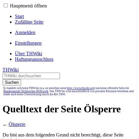
Hauptmenü öffnen
Start
Zufällige Seite
Anmelden
Einstellungen
Über THWiki
Haftungsausschluss
THWiki
Suchen
Es handelt sich beim THWiki (u.a. zu erreichen unter
http://www.thwiki.org
) um keine offizielle Seite der
Bundesanstalt Technisches Hilfswerk
. Das THWiki wird ausschließlich von privaten Personen betrieben und
erhält auch keine Unterstützung durch die BA THW.
Quelltext der Seite Ölsperre
←
Ölsperre
Du bist aus dem folgenden Grund nicht berechtigt, diese Seite